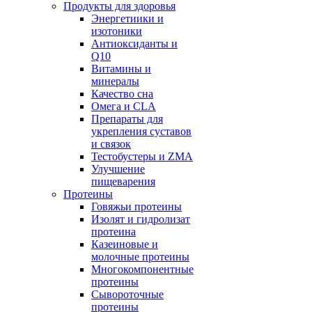
Продукты для здоровья
Энергетиики и
изотоники
Антиоксиданты и
Q10
Витамины и
минералы
Качество сна
Омега и CLA
Препараты для
укрепления суставов
и связок
Тестобустеры и ZMA
Улучшение
пищеварения
Протеины
Говяжьи протеины
Изолят и гидролизат
протеина
Казеиновые и
молочные протеины
Многокомпонентные
протеины
Сывороточные
протеины