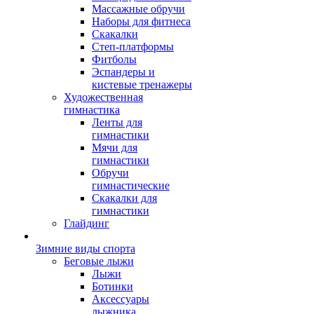
Массажные обручи
Наборы для фитнеса
Скакалки
Степ-платформы
Фитболы
Эспандеры и
кистевые тренажеры
Художественная
гимнастика
Ленты для
гимнастики
Мячи для
гимнастики
Обручи
гимнастические
Скакалки для
гимнастики
Глайдинг
Зимние виды спорта
Беговые лыжи
Лыжи
Ботинки
Аксессуары
лыжника