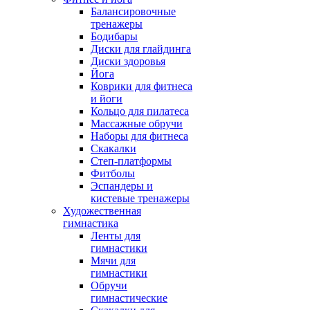
Балансировочные
тренажеры
Бодибары
Диски для глайдинга
Диски здоровья
Йога
Коврики для фитнеса
и йоги
Кольцо для пилатеса
Массажные обручи
Наборы для фитнеса
Скакалки
Степ-платформы
Фитболы
Эспандеры и
кистевые тренажеры
Художественная
гимнастика
Ленты для
гимнастики
Мячи для
гимнастики
Обручи
гимнастические