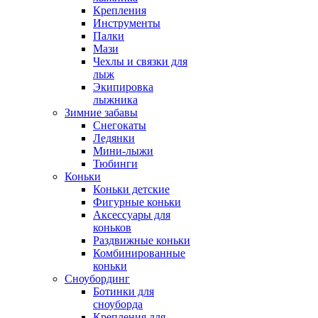
Крепления
Инструменты
Палки
Мази
Чехлы и связки для
лыж
Экипировка
лыжника
Зимние забавы
Снегокаты
Ледянки
Мини-лыжи
Тюбинги
Коньки
Коньки детские
Фигурные коньки
Аксессуары для
коньков
Раздвижные коньки
Комбинированные
коньки
Сноубординг
Ботинки для
сноуборда
Крепления для