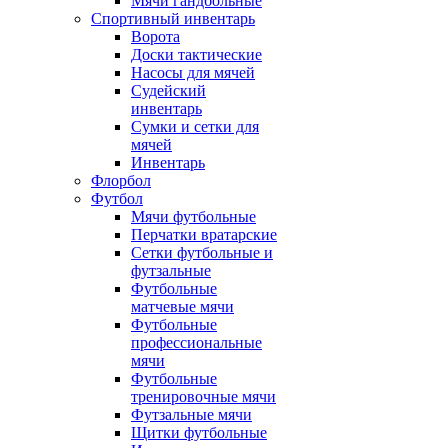
Мячи гандбольные
Спортивный инвентарь
Ворота
Доски тактические
Насосы для мячей
Судейский
инвентарь
Сумки и сетки для
мячей
Инвентарь
Флорбол
Футбол
Мячи футбольные
Перчатки вратарские
Сетки футбольные и
футзальные
Футбольные
матчевые мячи
Футбольные
профессиональные
мячи
Футбольные
тренировочные мячи
Футзальные мячи
Щитки футбольные