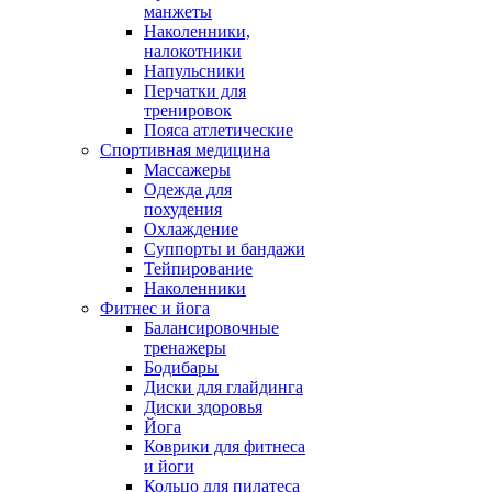
манжеты
Наколенники,
налокотники
Напульсники
Перчатки для
тренировок
Пояса атлетические
Спортивная медицина
Массажеры
Одежда для
похудения
Охлаждение
Суппорты и бандажи
Тейпирование
Наколенники
Фитнес и йога
Балансировочные
тренажеры
Бодибары
Диски для глайдинга
Диски здоровья
Йога
Коврики для фитнеса
и йоги
Кольцо для пилатеса