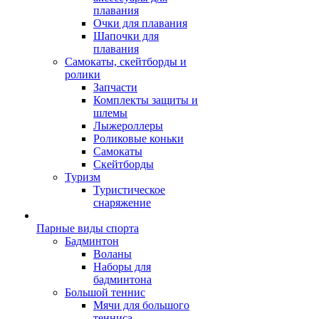
плавания
Очки для плавания
Шапочки для
плавания
Самокаты, скейтборды и
ролики
Запчасти
Комплекты защиты и
шлемы
Лыжероллеры
Роликовые коньки
Самокаты
Скейтборды
Туризм
Туристическое
снаряжение
Парные виды спорта
Бадминтон
Воланы
Наборы для
бадминтона
Большой теннис
Мячи для большого
тенниса