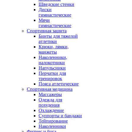
Шведские стенки
Диски
гимнастические
Мячи
гимнастические
Спортивная защита
Бинты для тяжелой
атлетики
Крюки, лямки,
манжеты
Наколенники,
налокотники
Напульсники
Перчатки для
тренировок
Пояса атлетические
Спортивная медицина
Массажеры
Одежда для
похудения
Охлаждение
Суппорты и бандажи
Тейпирование
Наколенники
Фитнес и йога