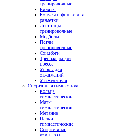
тренировочные
Канаты
Конусы и фишки для
разметки
Лестницы
тренировочные
Медболы
Петли
тренировочные
Сэндбэги
Тренажеры для
пресса
Упоры для
отжиманий
Утяжелители
Спортивная гимнастика
Кольца
гимнастические
Маты
гимнастические
Метание
Палки
гимнастические
Спортивные
комплексы