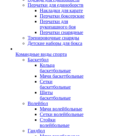
Перчатки для единоборств
Накладки для карате
Перчатки боксерские
Перчатки для
рукопашного боя
Перчатки снарядные
Тренировочные снаряды
Детские наборы для бокса
Командные виды спорта
Баскетбол
Кольца
баскетбольные
Мячи баскетбольные
Сетки
баскетбольные
Щиты
баскетбольные
Волейбол
Мячи волейбольные
Сетки волейбольные
Стойки
волейбольные
Гандбол