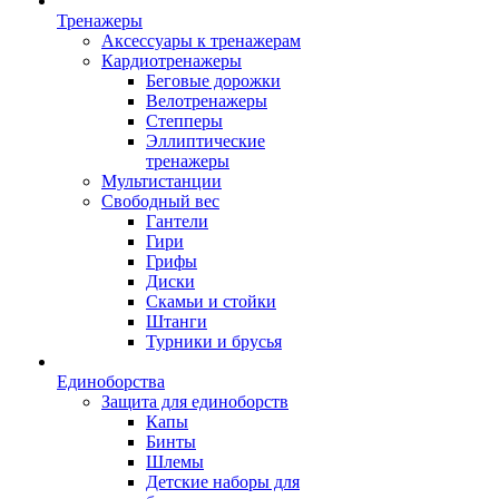
Тренажеры
Аксессуары к тренажерам
Кардиотренажеры
Беговые дорожки
Велотренажеры
Степперы
Эллиптические
тренажеры
Мультистанции
Свободный вес
Гантели
Гири
Грифы
Диски
Скамьи и стойки
Штанги
Турники и брусья
Единоборства
Защита для единоборств
Капы
Бинты
Шлемы
Детские наборы для