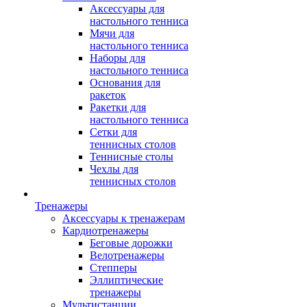
Аксессуары для
настольного тенниса
Мячи для
настольного тенниса
Наборы для
настольного тенниса
Основания для
ракеток
Ракетки для
настольного тенниса
Сетки для
теннисных столов
Теннисные столы
Чехлы для
теннисных столов
Тренажеры
Аксессуары к тренажерам
Кардиотренажеры
Беговые дорожки
Велотренажеры
Степперы
Эллиптические
тренажеры
Мультистанции