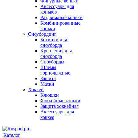
Фигурные коньки
Аксессуары для
коньков
Раздвижные коньки
Комбинированные
коньки
Сноубординг
Ботинки для
сноуборда
Крепления для
сноуборда
Сноуборды
Шлемы
горнолыжные
Защита
Маски
Хоккей
Клюшки
Хоккейные коньки
Защита хоккейная
Аксессуары для
хоккея
Каталог