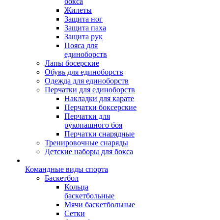
бокса
Жилеты
Защита ног
Защита паха
Защита рук
Пояса для
единоборств
Лапы босерские
Обувь для единоборств
Одежда для единоборств
Перчатки для единоборств
Накладки для карате
Перчатки боксерские
Перчатки для
рукопашного боя
Перчатки снарядные
Тренировочные снаряды
Детские наборы для бокса
Командные виды спорта
Баскетбол
Кольца
баскетбольные
Мячи баскетбольные
Сетки