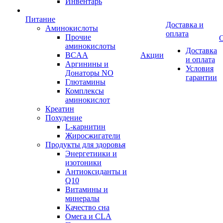
Инвентарь
Питание
Доставка и
Аминокислоты
оплата
Прочие
О
аминокислоты
Доставка
BCAA
Акции
и оплата
Аргинины и
Условия
Донаторы NO
гарантии
Глютамины
Комплексы
аминокислот
Креатин
Похудение
L-карнитин
Жиросжигатели
Продукты для здоровья
Энергетиики и
изотоники
Антиоксиданты и
Q10
Витамины и
минералы
Качество сна
Омега и CLA