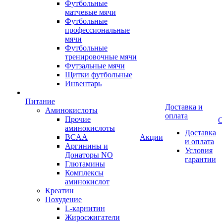
Футбольные
матчевые мячи
Футбольные
профессиональные
мячи
Футбольные
тренировочные мячи
Футзальные мячи
Щитки футбольные
Инвентарь
Питание
Доставка и
Аминокислоты
оплата
Прочие
О
аминокислоты
Доставка
BCAA
Акции
и оплата
Аргинины и
Условия
Донаторы NO
гарантии
Глютамины
Комплексы
аминокислот
Креатин
Похудение
L-карнитин
Жиросжигатели