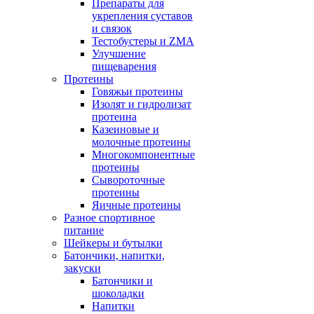
Препараты для
укрепления суставов
и связок
Тестобустеры и ZMA
Улучшение
пищеварения
Протеины
Говяжьи протеины
Изолят и гидролизат
протеина
Казеиновые и
молочные протеины
Многокомпонентные
протеины
Сывороточные
протеины
Яичные протеины
Разное спортивное
питание
Шейкеры и бутылки
Батончики, напитки,
закуски
Батончики и
шоколадки
Напитки