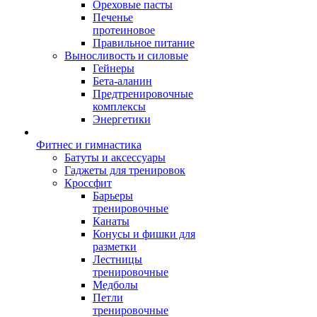
Ореховые пасты
Печенье
протеиновое
Правильное питание
Выносливость и силовые
Гейнеры
Бета-аланин
Предтренировочные
комплексы
Энергетики
Фитнес и гимнастика
Батуты и аксессуары
Гаджеты для тренировок
Кроссфит
Барьеры
тренировочные
Канаты
Конусы и фишки для
разметки
Лестницы
тренировочные
Медболы
Петли
тренировочные