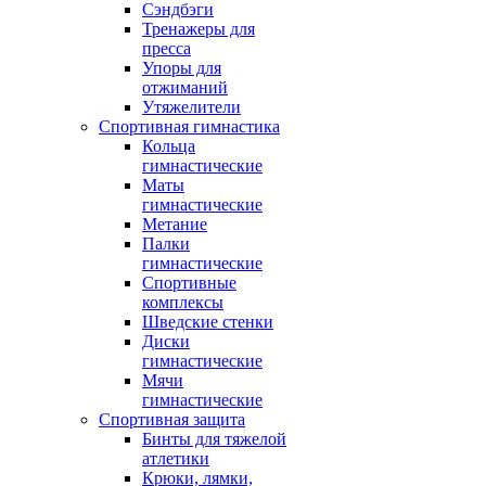
Сэндбэги
Тренажеры для
пресса
Упоры для
отжиманий
Утяжелители
Спортивная гимнастика
Кольца
гимнастические
Маты
гимнастические
Метание
Палки
гимнастические
Спортивные
комплексы
Шведские стенки
Диски
гимнастические
Мячи
гимнастические
Спортивная защита
Бинты для тяжелой
атлетики
Крюки, лямки,