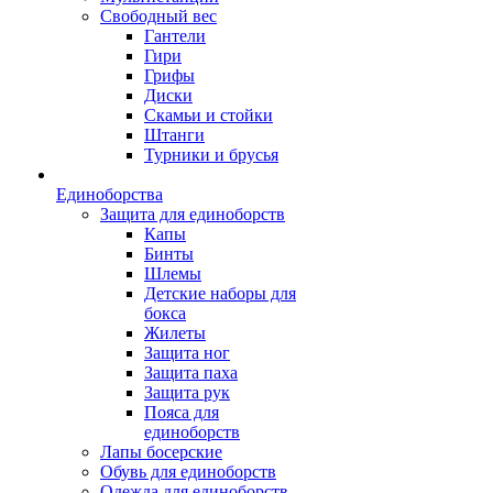
Свободный вес
Гантели
Гири
Грифы
Диски
Скамьи и стойки
Штанги
Турники и брусья
Единоборства
Защита для единоборств
Капы
Бинты
Шлемы
Детские наборы для
бокса
Жилеты
Защита ног
Защита паха
Защита рук
Пояса для
единоборств
Лапы босерские
Обувь для единоборств
Одежда для единоборств