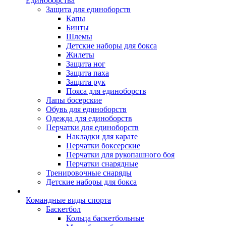
Единоборства
Защита для единоборств
Капы
Бинты
Шлемы
Детские наборы для бокса
Жилеты
Защита ног
Защита паха
Защита рук
Пояса для единоборств
Лапы босерские
Обувь для единоборств
Одежда для единоборств
Перчатки для единоборств
Накладки для карате
Перчатки боксерские
Перчатки для рукопашного боя
Перчатки снарядные
Тренировочные снаряды
Детские наборы для бокса
Командные виды спорта
Баскетбол
Кольца баскетбольные