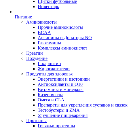
Щитки футбольные
Инвентарь
Питание
Аминокислоты
Прочие аминокислоты
BCAA
Аргинины и Донаторы NO
Глютамины
Комплексы аминокислот
Креатин
Похудение
L-карнитин
Жиросжигатели
Продукты для здоровья
Энергетиики и изотоники
Антиоксиданты и Q10
Витамины и минералы
Качество сна
Омега и CLA
Препараты для укрепления суставов и связок
Тестобустеры и ZMA
Улучшение пищеварения
Протеины
Говяжьи протеины