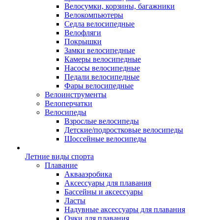
Велосумки, корзины, багажники
Велокомпьютеры
Седла велосипедные
Велофляги
Покрышки
Замки велосипедные
Камеры велосипедные
Насосы велосипедные
Педали велосипедные
Фары велосипедные
Велоинструменты
Велоперчатки
Велосипеды
Взрослые велосипеды
Детские/подростковые велосипеды
Шоссейные велосипеды
Летние виды спорта
Плавание
Аквааэробика
Аксессуары для плавания
Бассейны и аксессуары
Ласты
Надувные аксессуары для плавания
Очки для плавания