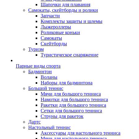
Шапочки для плавания
Самокаты, скейтборды и ролики
Запчасти
Комплекты защиты и шлемы
Лыжероллеры
Роликовые коньки
Самокаты
Скейтборды
Туризм
Туристическое снаряжение
Парные виды спорта
Бадминтон
Воланы
Наборы для бадминтона
Большой теннис
Мячи для большого тенниса
Намотки для большого тенниса
Ракетки для большого тенниса
Сетки для большого тенниса
Струны для ракеток
Дартс
Настольный теннис
Аксессуары для настольного тенниса
Мячи для настольного тенниса