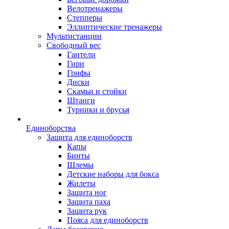
Велотренажеры
Степперы
Эллиптические тренажеры
Мультистанции
Свободный вес
Гантели
Гири
Грифы
Диски
Скамьи и стойки
Штанги
Турники и брусья
Единоборства
Защита для единоборств
Капы
Бинты
Шлемы
Детские наборы для бокса
Жилеты
Защита ног
Защита паха
Защита рук
Пояса для единоборств