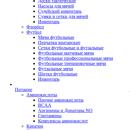
Доски тактические
Насосы для мячей
Судейский инвентарь
Сумки и сетки для мячей
Инвентарь
Флорбол
Футбол
Мячи футбольные
Перчатки вратарские
Сетки футбольные и футзальные
Футбольные матчевые мячи
Футбольные профессиональные мячи
Футбольные тренировочные мячи
Футзальные мячи
Щитки футбольные
Инвентарь
Питание
Аминокислоты
Прочие аминокислоты
BCAA
Аргинины и Донаторы NO
Глютамины
Комплексы аминокислот
Креатин