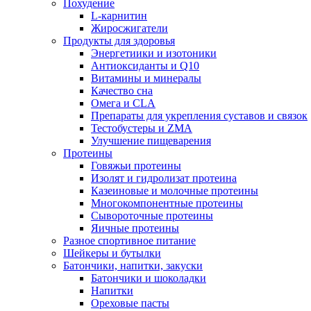
Похудение
L-карнитин
Жиросжигатели
Продукты для здоровья
Энергетиики и изотоники
Антиоксиданты и Q10
Витамины и минералы
Качество сна
Омега и CLA
Препараты для укрепления суставов и связок
Тестобустеры и ZMA
Улучшение пищеварения
Протеины
Говяжьи протеины
Изолят и гидролизат протеина
Казеиновые и молочные протеины
Многокомпонентные протеины
Сывороточные протеины
Яичные протеины
Разное спортивное питание
Шейкеры и бутылки
Батончики, напитки, закуски
Батончики и шоколадки
Напитки
Ореховые пасты