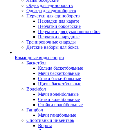
Лапы босерские
Обувь для единоборств
Одежда для единоборств
Перчатки для единоборств
Накладки для карате
Перчатки боксерские
Перчатки для рукопашного боя
Перчатки снарядные
Тренировочные снаряды
Детские наборы для бокса
Командные виды спорта
Баскетбол
Кольца баскетбольные
Мячи баскетбольные
Сетки баскетбольные
Щиты баскетбольные
Волейбол
Мячи волейбольные
Сетки волейбольные
Стойки волейбольные
Гандбол
Мячи гандбольные
Спортивный инвентарь
Ворота