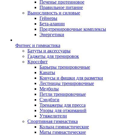
Печенье протеиновое
Правильное питание
Выносливость и силовые
Гейнеры
Бета-аланин
Предтренировочные комплексы
Энергетики
Фитнес и гимнастика
Батуты и аксессуары
Гаджеты для тренировок
Кроссфит
Барьеры тренировочные
Канаты
Конусы и фишки для разметки
Лестницы тренировочные
Медболы
Петли тренировочные
Сэндбэги
Тренажеры для пресса
Упоры для отжиманий
Утяжелители
Спортивная гимнастика
Кольца гимнастические
Маты гимнастические