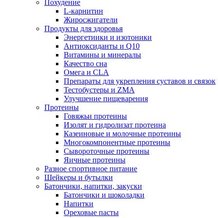
Похудение
L-карнитин
Жиросжигатели
Продукты для здоровья
Энергетиики и изотоники
Антиоксиданты и Q10
Витамины и минералы
Качество сна
Омега и CLA
Препараты для укрепления суставов и связок
Тестобустеры и ZMA
Улучшение пищеварения
Протеины
Говяжьи протеины
Изолят и гидролизат протеина
Казеиновые и молочные протеины
Многокомпонентные протеины
Сывороточные протеины
Яичные протеины
Разное спортивное питание
Шейкеры и бутылки
Батончики, напитки, закуски
Батончики и шоколадки
Напитки
Ореховые пасты