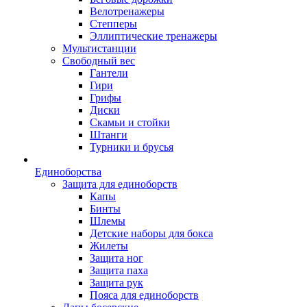
Велотренажеры
Степперы
Эллиптические тренажеры
Мультистанции
Свободный вес
Гантели
Гири
Грифы
Диски
Скамьи и стойки
Штанги
Турники и брусья
Единоборства
Защита для единоборств
Капы
Бинты
Шлемы
Детские наборы для бокса
Жилеты
Защита ног
Защита паха
Защита рук
Пояса для единоборств