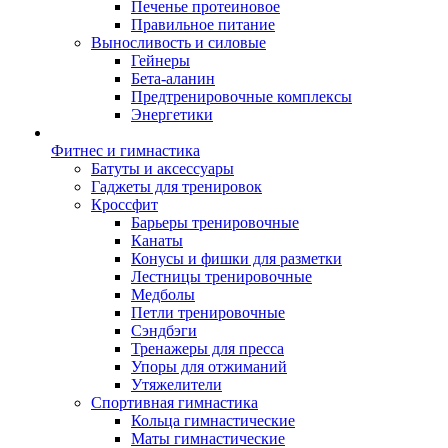
Печенье протеиновое
Правильное питание
Выносливость и силовые
Гейнеры
Бета-аланин
Предтренировочные комплексы
Энергетики
Фитнес и гимнастика
Батуты и аксессуары
Гаджеты для тренировок
Кроссфит
Барьеры тренировочные
Канаты
Конусы и фишки для разметки
Лестницы тренировочные
Медболы
Петли тренировочные
Сэндбэги
Тренажеры для пресса
Упоры для отжиманий
Утяжелители
Спортивная гимнастика
Кольца гимнастические
Маты гимнастические