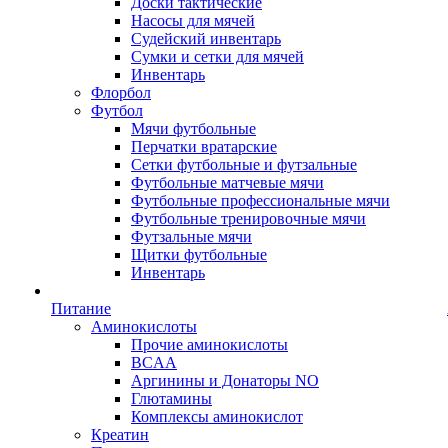
Доски тактические
Насосы для мячей
Судейский инвентарь
Сумки и сетки для мячей
Инвентарь
Флорбол
Футбол
Мячи футбольные
Перчатки вратарские
Сетки футбольные и футзальные
Футбольные матчевые мячи
Футбольные профессиональные мячи
Футбольные тренировочные мячи
Футзальные мячи
Щитки футбольные
Инвентарь
Питание
Аминокислоты
Прочие аминокислоты
BCAA
Аргинины и Донаторы NO
Глютамины
Комплексы аминокислот
Креатин