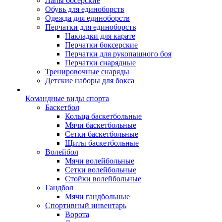
Лапы босерские
Обувь для единоборств
Одежда для единоборств
Перчатки для единоборств
Накладки для карате
Перчатки боксерские
Перчатки для рукопашного боя
Перчатки снарядные
Тренировочные снаряды
Детские наборы для бокса
Командные виды спорта
Баскетбол
Кольца баскетбольные
Мячи баскетбольные
Сетки баскетбольные
Щиты баскетбольные
Волейбол
Мячи волейбольные
Сетки волейбольные
Стойки волейбольные
Гандбол
Мячи гандбольные
Спортивный инвентарь
Ворота